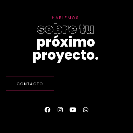
H
A
B
L
E
M
O
S
s
o
b
r
e
t
u
p
r
ó
x
i
m
o
p
r
o
y
e
c
t
o
.
CONTACTO