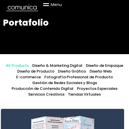
M
e
n
u
Portafolio
Creative way to showcase your works at their absolute best.
All Products
Diseño & Marketing Digital
Diseño de Empaque
Diseño de Producto
Diseño Gráfico
Diseño Web
E-commerce
Fotografía Profesional de Producto
Gestión de Redes Sociales y Blogs
Producción de Contenido Digital
Proyectos Especiales
Servicios Creativos
Tiendas Virtuales